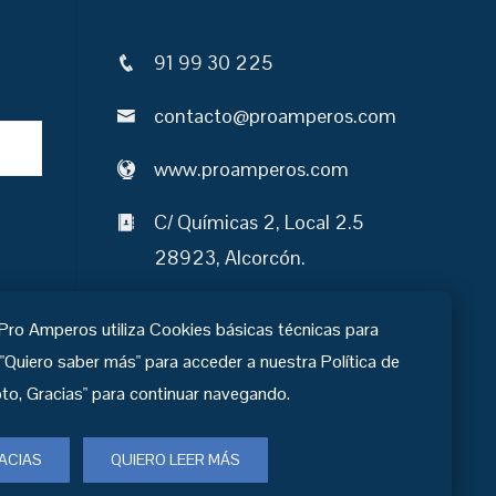
91 99 30 225
contacto@proamperos.com
www.proamperos.com
C/ Químicas 2, Local 2.5
28923, Alcorcón.
De Lunes a Viernes:
 Pro Amperos utiliza Cookies básicas técnicas para
09:00 a 14:00
 "Quiero saber más" para acceder a nuestra Política de
to, Gracias" para continuar navegando.
ACIAS
QUIERO LEER MÁS
vados
.