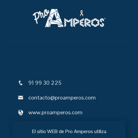
91 99 30 225
contacto@proamperos.com
www.proamperos.com
C/ Químicas 2, Local 2.5
El sitio WEB de Pro Amperos utiliza
28923, Alcorcón.