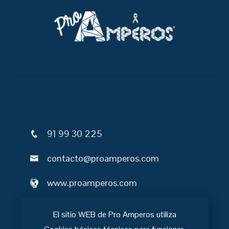
91 99 30 225
contacto@proamperos.com
www.proamperos.com
C/ Químicas 2, Local 2.5
El sitio WEB de Pro Amperos utiliza
28923, Alcorcón.