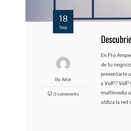
18
Sep
Descubrie
En Pro Ampero
de tu negocio
presentarte u
By
Aitor
y VoIP? VoIP 
multimedia a t
0 comments
utiliza la re