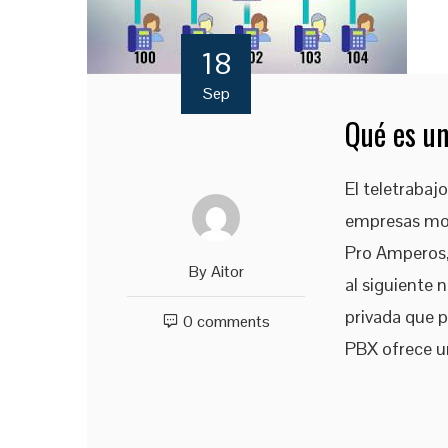
18
Sep
Qué es u
El teletrabaj
empresas mod
Pro Amperos, 
By
Aitor
al siguiente 
privada que p
0 comments
PBX ofrece u