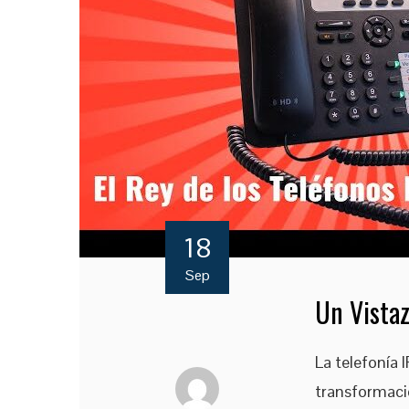
18
Sep
Un Vista
La telefonía 
transformació